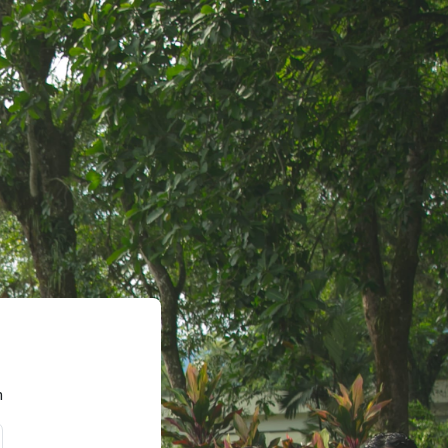
ad de Ibagué
n