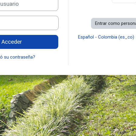
io
Entrar como persona
Español - Colombia ‎(es_co)‎
Acceder
dó su contraseña?